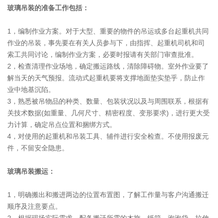
玻璃吊装的准备工作包括：
1，编制作业方案。对于大型、重要的物件的吊运或多台起重机共同
作业的吊装，事先要在有关人员参与下，由指挥、起重机司机和司
索工共同讨论，编制作业方案，必要时报请有关部门审查批准。
2，检查清理作业场地，确定搬运路线，清除障碍物。室外作业要了
解当天的天气预报。流动式起重机要将支撑地面垫实垫乎，防止作
业中地基沉陷。
3，熟悉被吊物品的种类、数量、包装状况以及与周围联系，根据有
关技术数据(如重量、几何尺寸、精密程度、变形要求)，进行更大受
力计算，确定吊点位置和捆绑方式。
4，对使用的起重机和吊装工具、辅件进行安全检查。不使用报废元
件，不留安全隐患。
玻璃吊装搬运：
1，明确搬出和搬进两边的位置布置图，了解工作量与客户沟通搬迁
顺序及注意要点。
2，根据现场实际需求，配备搬迁所需的木拖、纸箱、泡泡袋、拉伸